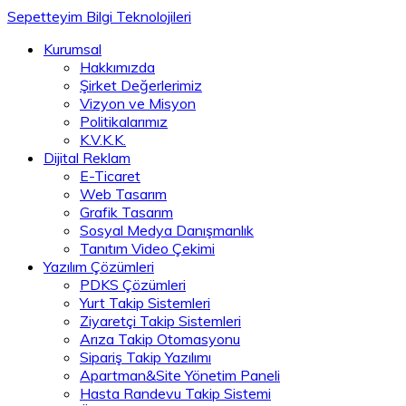
Sepetteyim Bilgi Teknolojileri
Kurumsal
Hakkımızda
Şirket Değerlerimiz
Vizyon ve Misyon
Politikalarımız
K.V.K.K.
Dijital Reklam
E-Ticaret
Web Tasarım
Grafik Tasarım
Sosyal Medya Danışmanlık
Tanıtım Video Çekimi
Yazılım Çözümleri
PDKS Çözümleri
Yurt Takip Sistemleri
Ziyaretçi Takip Sistemleri
Arıza Takip Otomasyonu
Sipariş Takip Yazılımı
Apartman&Site Yönetim Paneli
Hasta Randevu Takip Sistemi