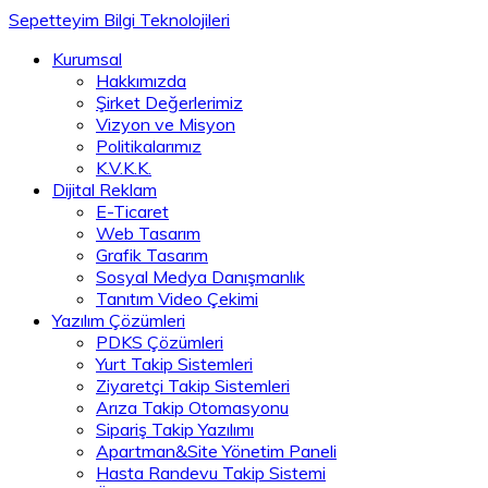
Sepetteyim Bilgi Teknolojileri
Kurumsal
Hakkımızda
Şirket Değerlerimiz
Vizyon ve Misyon
Politikalarımız
K.V.K.K.
Dijital Reklam
E-Ticaret
Web Tasarım
Grafik Tasarım
Sosyal Medya Danışmanlık
Tanıtım Video Çekimi
Yazılım Çözümleri
PDKS Çözümleri
Yurt Takip Sistemleri
Ziyaretçi Takip Sistemleri
Arıza Takip Otomasyonu
Sipariş Takip Yazılımı
Apartman&Site Yönetim Paneli
Hasta Randevu Takip Sistemi