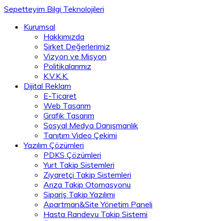
Sepetteyim Bilgi Teknolojileri
Kurumsal
Hakkımızda
Şirket Değerlerimiz
Vizyon ve Misyon
Politikalarımız
K.V.K.K.
Dijital Reklam
E-Ticaret
Web Tasarım
Grafik Tasarım
Sosyal Medya Danışmanlık
Tanıtım Video Çekimi
Yazılım Çözümleri
PDKS Çözümleri
Yurt Takip Sistemleri
Ziyaretçi Takip Sistemleri
Arıza Takip Otomasyonu
Sipariş Takip Yazılımı
Apartman&Site Yönetim Paneli
Hasta Randevu Takip Sistemi